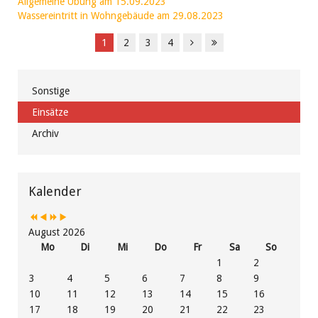
Allgemeine Übung am 15.09.2023
Wassereintritt in Wohngebäude am 29.08.2023
1
2
3
4
Sonstige
Einsätze
Archiv
Vorheriges
Vorheriger
Nächstes
Nächstes
Jahr
Monat
Jahr
Monat
Kalender
August 2026
Mo
Di
Mi
Do
Fr
Sa
So
1
2
3
4
5
6
7
8
9
10
11
12
13
14
15
16
17
18
19
20
21
22
23