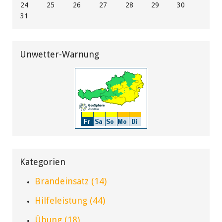
24
25
26
27
28
29
30
31
Unwetter-Warnung
Kategorien
Brandeinsatz (14)
Hilfeleistung (44)
Übung (18)