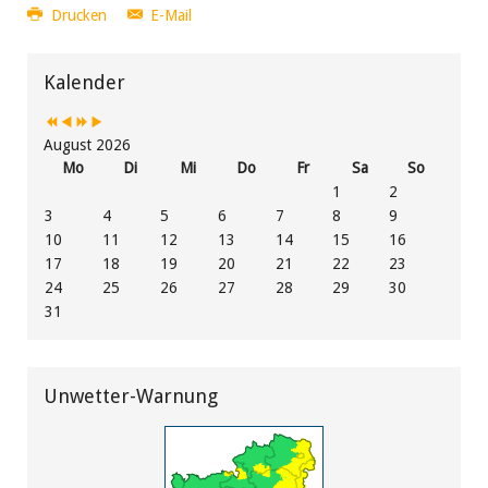
Drucken
E-Mail
Vorheriges
Vorheriger
Nächstes
Nächstes
Jahr
Monat
Jahr
Monat
Kalender
August 2026
Mo
Di
Mi
Do
Fr
Sa
So
1
2
3
4
5
6
7
8
9
10
11
12
13
14
15
16
17
18
19
20
21
22
23
24
25
26
27
28
29
30
31
Unwetter-Warnung