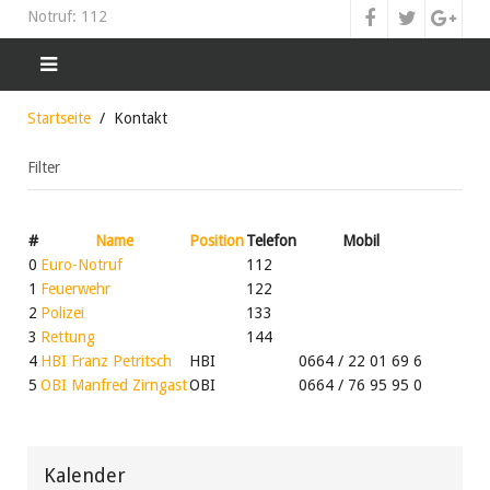
Notruf: 112
Startseite
Kontakt
Filter
#
Name
Position
Telefon
Mobil
0
Euro-Notruf
112
1
Feuerwehr
122
2
Polizei
133
3
Rettung
144
4
HBI Franz Petritsch
HBI
0664 / 22 01 69 6
5
OBI Manfred Zirngast
OBI
0664 / 76 95 95 0
Vorheriges
Vorheriger
Nächstes
Nächstes
Jahr
Monat
Jahr
Monat
Kalender