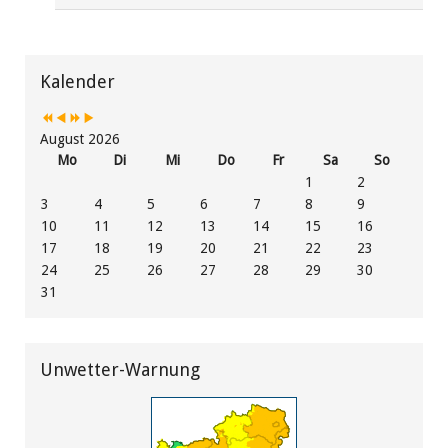
Vorheriges
Vorheriger
Nächstes
Nächstes
Jahr
Monat
Jahr
Monat
Kalender
August 2026
Mo
Di
Mi
Do
Fr
Sa
So
1
2
3
4
5
6
7
8
9
10
11
12
13
14
15
16
17
18
19
20
21
22
23
24
25
26
27
28
29
30
31
Unwetter-Warnung