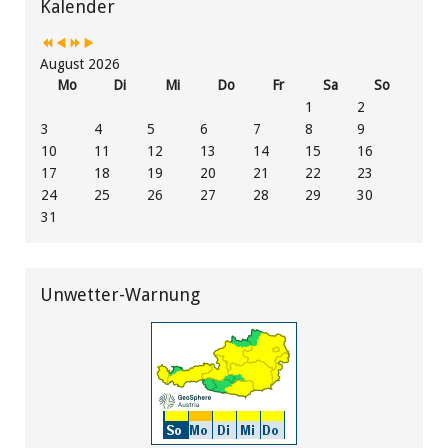
Jahr
Monat
Jahr
Monat
Kalender
August 2026
Mo
Di
Mi
Do
Fr
Sa
So
1
2
3
4
5
6
7
8
9
10
11
12
13
14
15
16
17
18
19
20
21
22
23
24
25
26
27
28
29
30
31
Unwetter-Warnung