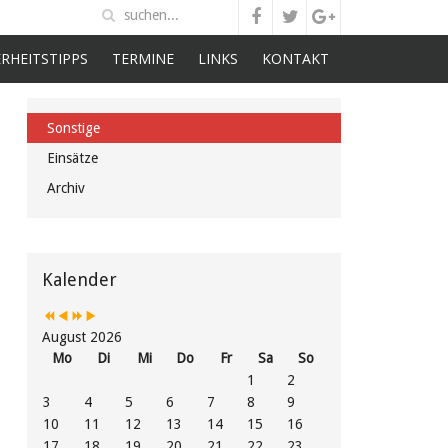
ERHEITSTIPPS
TERMINE
LINKS
KONTAKT
Sonstige
Einsätze
Archiv
Vorheriges
Vorheriger
Nächstes
Nächstes
Jahr
Monat
Jahr
Monat
Kalender
August 2026
Mo
Di
Mi
Do
Fr
Sa
So
1
2
3
4
5
6
7
8
9
10
11
12
13
14
15
16
17
18
19
20
21
22
23