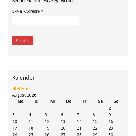
Benutzerkonto festgelegt werden.
E-Mail-Adresse
*
Senden
Vorheriges
Vorheriger
Nächstes
Nächstes
Jahr
Monat
Jahr
Monat
Kalender
August 2026
Mo
Di
Mi
Do
Fr
Sa
So
1
2
3
4
5
6
7
8
9
10
11
12
13
14
15
16
17
18
19
20
21
22
23
24
25
26
27
28
29
30